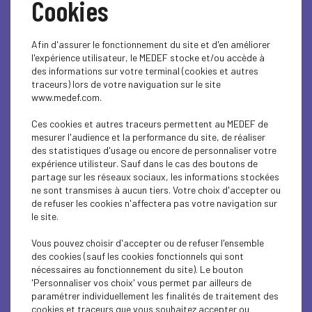
Cookies
Afin d'assurer le fonctionnement du site et d'en améliorer
l'expérience utilisateur, le MEDEF stocke et/ou accède à
des informations sur votre terminal (cookies et autres
traceurs) lors de votre naviguation sur le site
www.medef.com.
RETOUR EN VIDÉO– UDE,
Ces cookies et autres traceurs permettent au MEDEF de
mesurer l'audience et la performance du site, de réaliser
UNEA et AGEFIPH :
des statistiques d'usage ou encore de personnaliser votre
expérience utilisteur. Sauf dans le cas des boutons de
partage sur les réseaux sociaux, les informations stockées
SEEPH 2025
ne sont transmises à aucun tiers. Votre choix d'accepter ou
de refuser les cookies n'affectera pas votre navigation sur
le site.
L'UDE MEDEF Guadeloupe a organisé, dans le cadre de la
Vous pouvez choisir d'accepter ou de refuser l'ensemble
Semaine Européenne pour l'Emploi des Personnes en
des cookies (sauf les cookies fonctionnels qui sont
situation de Handicap (SEEPH)
, une rencontre
nécessaires au fonctionnement du site). Le bouton
enrichissante entre les
Entreprises Adaptées (EA) et
'Personnaliser vos choix' vous permet par ailleurs de
les Établissements et Services d’Aide par le Travail
paramétrer individuellement les finalités de traitement des
(ESAT).
cookies et traceurs que vous souhaitez accepter ou