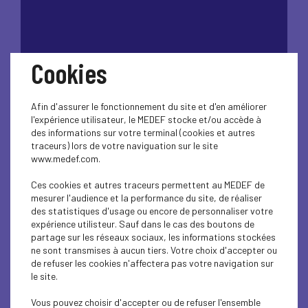
Cookies
Afin d'assurer le fonctionnement du site et d'en améliorer
SALON PARIS POUR
l'expérience utilisateur, le MEDEF stocke et/ou accède à
des informations sur votre terminal (cookies et autres
traceurs) lors de votre naviguation sur le site
L'EMPLOI – Conférence
www.medef.com.
de Presse
Ces cookies et autres traceurs permettent au MEDEF de
mesurer l'audience et la performance du site, de réaliser
des statistiques d'usage ou encore de personnaliser votre
expérience utilisteur. Sauf dans le cas des boutons de
L’UDE-MEDEF Guadeloupe a organisé une conférence
partage sur les réseaux sociaux, les informations stockées
de presse au sein de la Maison de Guadeloupe
, en
ne sont transmises à aucun tiers. Votre choix d'accepter ou
présence du
maire de Sainte-Rose, Adrien Baron,
pour
de refuser les cookies n'affectera pas votre navigation sur
présenter la participation de la Guadeloupe au Salon Paris
le site.
pour l’Emploi.
Vous pouvez choisir d'accepter ou de refuser l'ensemble
À travers ses interventions, les acteurs ont porté la voix