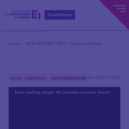
Guadeloupe
Accueil
SALON PARIS POUR L'EMPLOI – Conférence de Presse
Posté le 7 novembre 2025 à 10h50
EMPLOI - COMPÉTENCES
PRESSE & PUBLICATION
Error loading player: No playable sources found