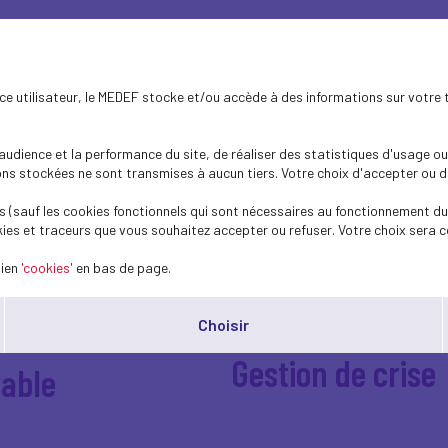
Dialogue Social
 International
ence utilisateur, le MEDEF stocke et/ou accède à des informations sur votre 
Économie - Fisca
ions
dience et la performance du site, de réaliser des statistiques d'usage ou 
s stockées ne sont transmises à aucun tiers. Votre choix d'accepter ou de 
Emploi - Compét
 (sauf les cookies fonctionnels qui sont nécessaires au fonctionnement du 
ies et traceurs que vous souhaitez accepter ou refuser. Votre choix sera c
lien
'cookies'
en bas de page.
Événement
epreneur
Choisir
Gestion de crise
able