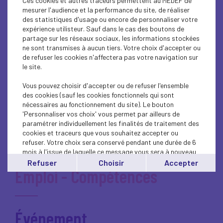
Ces cookies et autres traceurs permettent au MEDEF de
Déjeuner de l'entrepreneur
mesurer l'audience et la performance du site, de réaliser
des statistiques d'usage ou encore de personnaliser votre
expérience utilisteur. Sauf dans le cas des boutons de
partage sur les réseaux sociaux, les informations stockées
Développement Durable
ne sont transmises à aucun tiers. Votre choix d'accepter ou
de refuser les cookies n'affectera pas votre navigation sur
le site.
Dialogue Social
Vous pouvez choisir d'accepter ou de refuser l'ensemble
des cookies (sauf les cookies fonctionnels qui sont
nécessaires au fonctionnement du site). Le bouton
'Personnaliser vos choix' vous permet par ailleurs de
paramétrer individuellement les finalités de traitement des
Économie - Fiscalité
cookies et traceurs que vous souhaitez accepter ou
refuser. Votre choix sera conservé pendant une durée de 6
mois à l'issue de laquelle ce message vous sera à nouveau
affiché..
Refuser
Choisir
Accepter
Emploi - Compétences
Vous pouvez modifier votre choix à tout moment en
cliquant sur le lien
'cookies'
en bas de page.
Événement