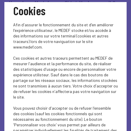
Un soir au Medef, avec Chloé Morin - mardi 9
Cookies
décembre 2025
Afin d'assurer le fonctionnement du site et d'en améliorer
Lire l'article
l'expérience utilisateur, le MEDEF stocke et/ou accède à
des informations sur votre terminal (cookies et autres
traceurs) lors de votre naviguation sur le site
www.medef.com.
VIE DU MEDEF
Ces cookies et autres traceurs permettent au MEDEF de
mesurer l'audience et la performance du site, de réaliser
Penser l'entreprise de demain - mardi 25
des statistiques d'usage ou encore de personnaliser votre
novembre 2025
expérience utilisteur. Sauf dans le cas des boutons de
partage sur les réseaux sociaux, les informations stockées
ne sont transmises à aucun tiers. Votre choix d'accepter ou
Lire l'article
de refuser les cookies n'affectera pas votre navigation sur
le site.
Vous pouvez choisir d'accepter ou de refuser l'ensemble
des cookies (sauf les cookies fonctionnels qui sont
nécessaires au fonctionnement du site). Le bouton
ÉCONOMIE
'Personnaliser vos choix' vous permet par ailleurs de
paramétrer individuellement les finalités de traitement des