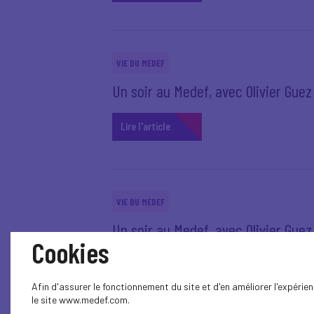
VIE DU MEDEF
Un soir au Medef, avec Olivier Guez -
Lire l'article
VIE DU MEDEF
Un soir au Medef, avec Olivier Guez -
Cookies
Lire l'article
Afin d'assurer le fonctionnement du site et d'en améliorer l'expéri
le site www.medef.com.