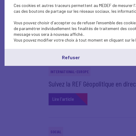
Ces cookies et autres traceurs permettent au MEDEF de mesurer l'au
cas des boutons de partage sur les réseaux sociaux, les information
INTERNATIONAL-EUROPE
REF Géopolitique - Où va le monde ? 
Vous pouvez choisir d'accepter ou de refuser l'ensemble des cookies
de paramétrer individuellement les finalités de traitement des cook
message vous sera à nouveau affiché..
Lire l'article
Vous pouvez modifier votre choix à tout moment en cliquant sur le 
Refuser
INTERNATIONAL-EUROPE
Suivez la REF Géopolitique en direct 
Lire l'article
SOCIAL