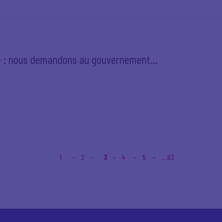
ce : nous demandons au gouvernement...
1
2
3
4
5
... 83