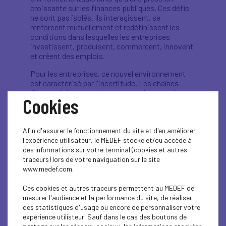
croissante sur les finances publiques. Ces défis
ne sont pas isolés. Ils interagissent, se
renforcent mutuellement et redéfinissent les
conditions dans lesquelles les entreprises
investissent, produisent, commercent, innovent
et créent des emplois.
Pour les entreprises, ce nouvel environnement
est caractérisé par l'incertitude. Les chaînes
d'approvisionnement sont exposées aux chocs
Cookies
géopolitiques et aux pratiques coercitives. Les
matières premières critiques, l'énergie, les
infrastructures numériques, la finance et les
Afin d'assurer le fonctionnement du site et d'en améliorer
compétences sont devenues des piliers
l'expérience utilisateur, le MEDEF stocke et/ou accède à
stratégiques de la résilience économique. La
des informations sur votre terminal (cookies et autres
fragmentation des échanges, la concurrence
traceurs) lors de votre naviguation sur le site
déloyale, la complexité excessive de la
www.medef.com.
réglementation et le creusement des écarts
d'investissement affaiblissent la prévisibilité
Ces cookies et autres traceurs permettent au MEDEF de
dont dépendent les décisions commerciales à
mesurer l'audience et la performance du site, de réaliser
long terme. Parallèlement, l'intelligence
des statistiques d'usage ou encore de personnaliser votre
artificielle, les technologies quantiques, la
expérience utilisteur. Sauf dans le cas des boutons de
transformation numérique, les technologies