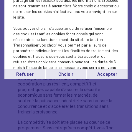
partage sur les réseaux sociaux, les informations stockées
propres, les innovations en santé et les
ne sont transmises à aucun tiers. Votre choix d'accepter ou
nouveaux modèles financiers offrent
de refuser les cookies n'affectera pas votre navigation sur
d'importantes perspectives de productivité, de
le site.
croissance et de prospérité.
Le B7 estime que le G7 a un rôle décisif à jouer
Vous pouvez choisir d'accepter ou de refuser l'ensemble
dans ce contexte. Le G7 demeure un forum
des cookies (sauf les cookies fonctionnels qui sont
d'économies de marché avancées, ayant la
nécessaires au fonctionnement du site). Le bouton
capacité, la légitimité et la responsabilité de
'Personnaliser vos choix' vous permet par ailleurs de
définir une orientation. Il devrait agir comme une
paramétrer individuellement les finalités de traitement des
force stabilisatrice, défendant un ordre
cookies et traceurs que vous souhaitez accepter ou
international fondé sur des règles, libre et ouvert,
refuser. Votre choix sera conservé pendant une durée de 6
tout en l'adaptant aux réalités actuelles. Cela ne
mois à l'issue de laquelle ce message vous sera à nouveau
signifie pas un retour aux hypothèses du passé.
affiché..
Refuser
Choisir
Accepter
Cela signifie construire un modèle de
Vous pouvez modifier votre choix à tout moment en
coopération plus résilient, compétitif et
cliquant sur le lien
'cookies'
en bas de page.
pragmatique, capable d'assurer la sécurité
économique sans fermer les marchés, de
soutenir la puissance industrielle sans fausser la
concurrence et d'accélérer les transitions sans
freiner la croissance.
La compétitivité doit être placée au cœur de ce
programme. Sans entreprises compétitives, il ne