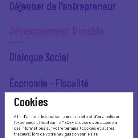
Déjeuner de l'entrepreneur
Développement Durable
Dialogue Social
Économie - Fiscalité
Cookies
Emploi - Compétences
Afin d'assurer le fonctionnement du site et d'en améliorer
l'expérience utilisateur, le MEDEF stocke et/ou accède à
des informations sur votre terminal (cookies et autres
Événement
traceurs) lors de votre naviguation sur le site