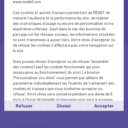
www.medef.com.
Ces cookies et autres traceurs permettent au MEDEF de
mesurer l'audience et la performance du site, de réaliser
Gestion de crise
des statistiques d'usage ou encore de personnaliser votre
expérience utilisteur. Sauf dans le cas des boutons de
partage sur les réseaux sociaux, les informations stockées
ne sont transmises à aucun tiers. Votre choix d'accepter ou
de refuser les cookies n'affectera pas votre navigation sur
le site.
Vous pouvez choisir d'accepter ou de refuser l'ensemble
23 janvier 2026
DÉVELOPPEMENT DURABLE
VIE DE L'UDE
des cookies (sauf les cookies fonctionnels qui sont
nécessaires au fonctionnement du site). Le bouton
DÉVELOPPEMENT DURABLE & BIODIVERSITÉ –
'Personnaliser vos choix' vous permet par ailleurs de
paramétrer individuellement les finalités de traitement des
Table ronde thématique
cookies et traceurs que vous souhaitez accepter ou
refuser. Votre choix sera conservé pendant une durée de 6
mois à l'issue de laquelle ce message vous sera à nouveau
Lire l'article
affiché..
Refuser
Choisir
Accepter
Vous pouvez modifier votre choix à tout moment en
cliquant sur le lien
'cookies'
en bas de page.