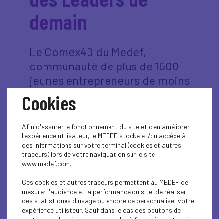
demain
Le Comex40 du Medef,
communauté de plus de 1500
jeunes entrepreneurs de moins
de 45 ans, en France
Cookies
métropolitaine et ultramarine,
remettra le 15 juin prochain «
Afin d'assurer le fonctionnement du site et d'en améliorer
les Trophées 2026 des Leaders
l'expérience utilisateur, le MEDEF stocke et/ou accède à
des informations sur votre terminal (cookies et autres
de demain » à la Maison des
traceurs) lors de votre naviguation sur le site
Travaux publics à Paris. La
www.medef.com.
première édition de ces
Ces cookies et autres traceurs permettent au MEDEF de
trophées a eu lieu l’an passé.
mesurer l'audience et la performance du site, de réaliser
des statistiques d'usage ou encore de personnaliser votre
expérience utilisteur. Sauf dans le cas des boutons de
Les participants seront accueillis par
Sophie