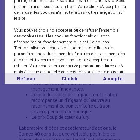
partage sur les réseaux sociaux, les informations stockées
Engster
et
Matthieu Hornet
, co-présidents du
ne sont transmises à aucun tiers. Votre choix d'accepter ou
Comex 40, et par
Patrick Martin
, président du
de refuser les cookies n'affectera pas votre navigation sur
Medef.
le site.
Lors de cette finale quatre prix seront remis :
Vous pouvez choisir d'accepter ou de refuser l'ensemble
des cookies (sauf les cookies fonctionnels qui sont
Le prix du leader engagé qui récompense
nécessaires au fonctionnement du site). Le bouton
les actions d’un dirigeant engagé sur le plan
'Personnaliser vos choix' vous permet par ailleurs de
social, sociétal ou environnemental.
paramétrer individuellement les finalités de traitement des
Le prix du leader innovant qui récompense
cookies et traceurs que vous souhaitez accepter ou
un dirigeant dont l’entreprise repose sur
refuser. Votre choix sera conservé pendant une durée de 6
des méthodes de fabrication
mois à l'issue de laquelle ce message vous sera à nouveau
traditionnelles et ancestrales, ou qui, à
l’inverse, a développé un savoir-faire
affiché..
Refuser
Choisir
Accepter
novateur, ou des méthodes de
Vous pouvez modifier votre choix à tout moment en
management innovantes.
cliquant sur le lien
'cookies'
en bas de page.
Le prix du Leader de l’Impact territorial qui
récompense un dirigeant qui œuvre au
rayonnement de son territoire et à son
développement économique.
Le prix Coup de cœur du jury
Laboratoire d’idées et accélérateur d’actions, le
Comex 40 constitue une véritable pépinière de
jeunes chefs d’entreprise, favorisant l’émergence