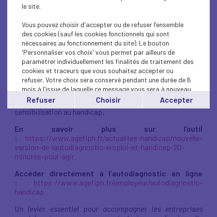
Emploi & Handicap
, disponible depuis le 22 janvier 2026.
le site.
Gratuit, anonyme et rapide,
cet outil permet d’évaluer
Vous pouvez choisir d'accepter ou de refuser l'ensemble
votre niveau de maturité, d’identifier des axes
des cookies (sauf les cookies fonctionnels qui sont
d’amélioration et de structurer une démarche handicap
nécessaires au fonctionnement du site). Le bouton
durable au sein de votre organisation.
'Personnaliser vos choix' vous permet par ailleurs de
paramétrer individuellement les finalités de traitement des
Défi du mois : réaliser votre autodiagnostic avant le 22
cookies et traceurs que vous souhaitez accepter ou
février… en moins de 20 minutes.
refuser. Votre choix sera conservé pendant une durée de 6
mois à l'issue de laquelle ce message vous sera à nouveau
Une démarche concrète pour renforcer vos pratiques en
affiché..
Refuser
Choisir
Accepter
matière de recrutement, de maintien dans l’emploi et de
Vous pouvez modifier votre choix à tout moment en
sensibilisation au handicap.
cliquant sur le lien
'cookies'
en bas de page.
En savoir plus sur l’outil
:
https://www.agefiph.fr/actualites-handicap/nouvelle-
version-de-lautodiagnostic-emploi-et-handicap-20-
minutes-pour-agir
Accéder directement à l’autodiagnostic en ligne
:
https://www.agefiph.fr/employeur/autodiagnostic-
handicap
Un levier essentiel pour accompagner les entreprises