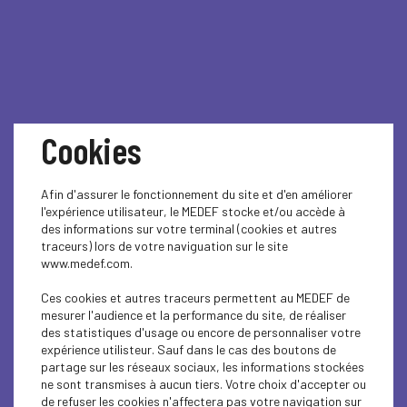
Cookies
HANDICAP & EMPLOI – 20
Afin d'assurer le fonctionnement du site et d'en améliorer
l'expérience utilisateur, le MEDEF stocke et/ou accède à
minutes pour faire le
des informations sur votre terminal (cookies et autres
traceurs) lors de votre naviguation sur le site
point sur votre
www.medef.com.
Ces cookies et autres traceurs permettent au MEDEF de
entreprise
mesurer l'audience et la performance du site, de réaliser
des statistiques d'usage ou encore de personnaliser votre
expérience utilisteur. Sauf dans le cas des boutons de
Engagée pour une économie plus inclusive,
l’UDE-MEDEF
partage sur les réseaux sociaux, les informations stockées
Guadeloupe invite les entreprises du territoire à
ne sont transmises à aucun tiers. Votre choix d'accepter ou
découvrir la nouvelle version de l’Autodiagnostic
de refuser les cookies n'affectera pas votre navigation sur