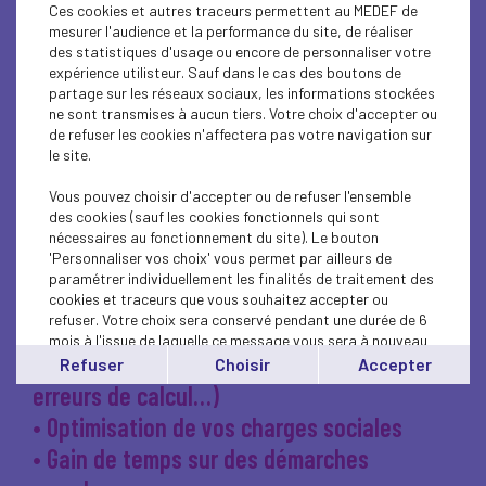
Ces cookies et autres traceurs permettent au MEDEF de
entreprises en déployant un
mesurer l'audience et la performance du site, de réaliser
des statistiques d'usage ou encore de personnaliser votre
nouveau service dédié à
expérience utilisteur. Sauf dans le cas des boutons de
partage sur les réseaux sociaux, les informations stockées
l’optimisation de vos charges
ne sont transmises à aucun tiers. Votre choix d'accepter ou
de refuser les cookies n'affectera pas votre navigation sur
sociales et à la récupération
le site.
des sommes qui vous sont
Vous pouvez choisir d'accepter ou de refuser l'ensemble
des cookies (sauf les cookies fonctionnels qui sont
dues.
nécessaires au fonctionnement du site). Le bouton
'Personnaliser vos choix' vous permet par ailleurs de
paramétrer individuellement les finalités de traitement des
En partenariat avec Ayming, ce dispositif
cookies et traceurs que vous souhaitez accepter ou
refuser. Votre choix sera conservé pendant une durée de 6
vous permet de :
mois à l'issue de laquelle ce message vous sera à nouveau
• Récupération de sommes dues (IJSS,
affiché..
Refuser
Choisir
Accepter
Vous pouvez modifier votre choix à tout moment en
erreurs de calcul…)
cliquant sur le lien
'cookies'
en bas de page.
• Optimisation de vos charges sociales
• Gain de temps sur des démarches