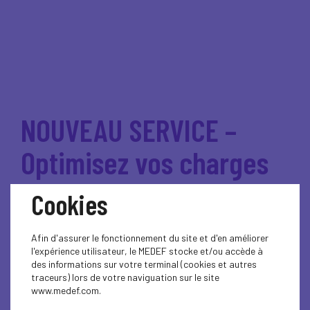
NOUVEAU SERVICE –
Optimisez vos charges
sociales !
Cookies
Afin d'assurer le fonctionnement du site et d'en améliorer
L’UDE-MEDEF Guadeloupe
l'expérience utilisateur, le MEDEF stocke et/ou accède à
des informations sur votre terminal (cookies et autres
renforce son
traceurs) lors de votre naviguation sur le site
www.medef.com.
accompagnement des