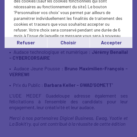
des cookies (sauf les cookies fonctionnels qui sont
dynamisme économique de notre territoire.
nécessaires au fonctionnement du site). Le bouton
'Personnaliser vos choix' vous permet par ailleurs de
Félicitations aux lauréats de cette édition :
paramétrer individuellement les finalités de traitement des
cookies et traceurs que vous souhaitez accepter ou
•⁠ ⁠Audace de Service :
Ydriss Grandisson – CARE FWI
refuser. Votre choix sera conservé pendant une durée de 6
•⁠ ⁠Audace Industrielle :
Joan Virapin et Ludivine
mois à l'issue de laquelle ce message vous sera à nouveau
Guiriaboye – ZANMANN
affiché..
Refuser
Choisir
Accepter
Vous pouvez modifier votre choix à tout moment en
•⁠ ⁠Audace technologique et numérique :
Jérémy Benallal
cliquant sur le lien
'cookies'
en bas de page.
– CYBERCORSAIRE
•⁠ ⁠Audace Jeune Pousse :
Bruno Maximilien-François –
VERREWI
•⁠ ⁠Prix du Public :
Barbara Keller – GWAD'GOMETT'
L'UDE MEDEF Guadeloupe adresse également ses
félicitations à l'ensemble des candidats pour leur
engagement, leur créativité et leur audace.
Merci à nos partenaires Digicel Business, Ewag, Yootle et
La Bokit'ry, qui ont contribué à la réussite de cette édition