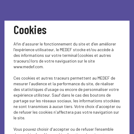
Cookies
1
/6
Afin d'assurer le fonctionnement du site et d'en améliorer
l'expérience utilisateur, le MEDEF stocke et/ou accède à
PRIX DE L'AUDACE 2026 -
des informations sur votre terminal (cookies et autres
traceurs) lors de votre naviguation sur le site
www.medef.com.
Cérémonie de remises
Ces cookies et autres traceurs permettent au MEDEF de
des Prix
mesurer l'audience et la performance du site, de réaliser
des statistiques d'usage ou encore de personnaliser votre
expérience utilisteur. Sauf dans le cas des boutons de
partage sur les réseaux sociaux, les informations stockées
Retour sur une belle soirée placée sous le signe de
ne sont transmises à aucun tiers. Votre choix d'accepter ou
l'innovation, de l'engagement et de l'entrepreneuriat !
de refuser les cookies n'affectera pas votre navigation sur
le site.
À l'occasion de la cérémonie du Prix de l'Audace 2026,
l'UDE MEDEF Guadeloupe a eu le plaisir de récompenser
Vous pouvez choisir d'accepter ou de refuser l'ensemble
des entrepreneurs qui, chaque jour, contribuent au