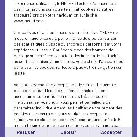
l'expérience utilisateur, le MEDEF stocke et/ou accède à
des informations sur votre terminal (cookies et autres
traceurs) lors de votre naviguation sur le site
www.medef.com.
Ces cookies et autres traceurs permettent au MEDEF de
mesurer l'audience et la performance du site, de réaliser
des statistiques d'usage ou encore de personnaliser votre
expérience utilisteur. Sauf dans le cas des boutons de
PRIX DE L’AUDACE –
partage sur les réseaux sociaux, les informations stockées
ne sont transmises à aucun tiers. Votre choix d'accepter ou
Candidatures clôturées
de refuser les cookies n'affectera pas votre navigation sur
le site.
Vous pouvez choisir d'accepter ou de refuser l'ensemble
Les candidatures pour le Prix de l’Audace 2026 sont
des cookies (sauf les cookies fonctionnels qui sont
désormais fermées.
nécessaires au fonctionnement du site). Le bouton
'Personnaliser vos choix' vous permet par ailleurs de
Merci à toutes les entreprises qui ont participé et partagé
paramétrer individuellement les finalités de traitement des
leurs projets.
cookies et traceurs que vous souhaitez accepter ou
refuser. Votre choix sera conservé pendant une durée de 6
Remise du prix le 25 juin 2026
mois à l'issue de laquelle ce message vous sera à nouveau
affiché..
À la clé :
Refuser
Choisir
Accepter
Vous pouvez modifier votre choix à tout moment en