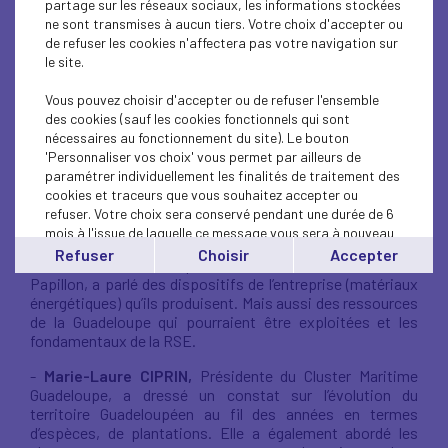
& Biodiversité
partage sur les réseaux sociaux, les informations stockées
ne sont transmises à aucun tiers. Votre choix d'accepter ou
de refuser les cookies n'affectera pas votre navigation sur
Vendredi 28 février 2025, de nombreux entrepreneurs
le site.
étaient réunis au restaurant Le Van Cliff à Jarry, pour
échanger sur le thème «
Entreprise et biodiversité, au-delà
Vous pouvez choisir d'accepter ou de refuser l'ensemble
des contraintes… des opportunités… ».
des cookies (sauf les cookies fonctionnels qui sont
nécessaires au fonctionnement du site). Le bouton
-
Sylvie GUSTAVE-DIT DUFLO,
Vice-présidente de la
'Personnaliser vos choix' vous permet par ailleurs de
Région Guadeloupe et Présidente du Conseil
paramétrer individuellement les finalités de traitement des
d'Administration de l'Office Français de la Biodiversité, a
cookies et traceurs que vous souhaitez accepter ou
abordé la notion de réchauffement climatique, des aides
refuser. Votre choix sera conservé pendant une durée de 6
territoriales et nationales en termes de biodiversité.
mois à l'issue de laquelle ce message vous sera à nouveau
affiché..
Refuser
Choisir
Accepter
-
Pascal L’ETANG,
Représentant de l’Association l’Effet
Vous pouvez modifier votre choix à tout moment en
Papillon, a parlé des dispositifs de l’entreprise (matériaux
cliquant sur le lien
'cookies'
en bas de page.
énergétiques) qu’ils produisent. Mais aussi des ressources
de la Guadeloupe qui pourraient être exploitées et les
fondamentaux de la RSE.
-
Marie-Laure CIPRIN,
Présidente du Cluster Maritime
Guadeloupe, a dressé un constat sur l’évolution du
territoire Guadeloupéen au fil des années en termes
d’espèces, de plantations. Elle a également abordé les