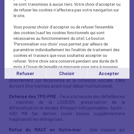
territoire
ne sont transmises à aucun tiers. Votre choix d'accepter ou
de refuser les cookies n'affectera pas votre navigation sur
le site.
Ces derniers jours,
l’UDE‑MEDEF Guadeloupe a
intensifié ses échanges avec les plus hautes
Vous pouvez choisir d'accepter ou de refuser l'ensemble
autorités de l’État
(Présidence de la République, Sénat,
des cookies (sauf les cookies fonctionnels qui sont
Assemblée Nationale, Premier Ministre, Ministère des
nécessaires au fonctionnement du site). Le bouton
outremers, MEDEF national et CPME nationale) afin de
'Personnaliser vos choix' vous permet par ailleurs de
porter une parole claire, responsable et ancrée dans les
paramétrer individuellement les finalités de traitement des
réalités économiques de la Guadeloupe.
cookies et traceurs que vous souhaitez accepter ou
refuser. Votre choix sera conservé pendant une durée de 6
mois à l'issue de laquelle ce message vous sera à nouveau
Priorité aux urgences vitales
: Eau, déchets, sargasses,
affiché..
Refuser
Choisir
Accepter
sécurité, narcotrafic, vie chère : des crises qui pèsent
Vous pouvez modifier votre choix à tout moment en
directement sur l’économie et la cohésion sociale. Elles
cliquant sur le lien
'cookies'
en bas de page.
doivent être traitées avant tout débat institutionnel.
Défense des TPE‑PME
: Face à la hausse des défaillances
: maintien de la LODEOM, préservation de la
défiscalisation et études d’impact indispensables. Après –
400 M€ l’an dernier, toute baisse supplémentaire
fragiliserait les entreprises.
Refus du MACF en Outre‑mer
: Une mesure qui