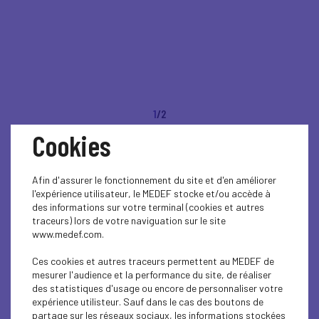
1
/2
Cookies
RETOUR EN IMAGES -
L’UDE‑MEDEF
Afin d'assurer le fonctionnement du site et d'en améliorer
l'expérience utilisateur, le MEDEF stocke et/ou accède à
des informations sur votre terminal (cookies et autres
Guadeloupe pleinement
traceurs) lors de votre naviguation sur le site
www.medef.com.
mobilisée pour
Ces cookies et autres traceurs permettent au MEDEF de
mesurer l'audience et la performance du site, de réaliser
défendre l’économie du
des statistiques d'usage ou encore de personnaliser votre
expérience utilisteur. Sauf dans le cas des boutons de
partage sur les réseaux sociaux, les informations stockées