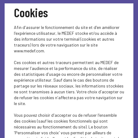
Cookies
Afin d'assurer le fonctionnement du site et d'en améliorer
l'expérience utilisateur, le MEDEF stocke et/ou accède à
des informations sur votre terminal (cookies et autres
traceurs) lors de votre naviguation sur le site
www.medef.com.
RETOUR EN IMAGES -
Ces cookies et autres traceurs permettent au MEDEF de
mesurer l'audience et la performance du site, de réaliser
L’UDE-MEDEF, partenaire
des statistiques d'usage ou encore de personnaliser votre
expérience utilisteur. Sauf dans le cas des boutons de
partage sur les réseaux sociaux, les informations stockées
du concours EPA G2S !
ne sont transmises à aucun tiers. Votre choix d'accepter ou
de refuser les cookies n'affectera pas votre navigation sur
le site.
L’UDE-MEDEF Guadeloupe est fière d’avoir été partenaire
Vous pouvez choisir d'accepter ou de refuser l'ensemble
du concours de mini-entreprise organisé par EPA G2S.
des cookies (sauf les cookies fonctionnels qui sont
nécessaires au fonctionnement du site). Le bouton
Cette journée a été l’occasion de découvrir les projets
'Personnaliser vos choix' vous permet par ailleurs de
portés par 12 mini-entreprises issues des collèges et