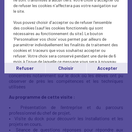
Le vendredi 21 mars 2025, dans le cadre de la Semaine des
de refuser les cookies n'affectera pas votre navigation sur
Métiers du Tourisme qui s’est déroulée du 17 au 21 mars
le site.
2025, les élèves de la 3ème Prépa-métiers du lycée
professionnel Carnot de Pointe-à-Pitre ont eu
Vous pouvez choisir d'accepter ou de refuser l'ensemble
l’opportunité de découvrir le
chantier naval IMM
des cookies (sauf les cookies fonctionnels qui sont
Yachting.
nécessaires au fonctionnement du site). Le bouton
'Personnaliser vos choix' vous permet par ailleurs de
Spécialisé dans la réparation de yachts de 30 à 50
paramétrer individuellement les finalités de traitement des
mètres pesant jusqu'à 600 tonnes, ce chantier, créé
cookies et traceurs que vous souhaitez accepter ou
en 2007, est reconnu pour son savoir-faire technique
refuser. Votre choix sera conservé pendant une durée de 6
de haute précision.
mois à l'issue de laquelle ce message vous sera à nouveau
affiché..
Refuser
Choisir
Accepter
IMM Yachting propose une large gamme de métiers,
Vous pouvez modifier votre choix à tout moment en
concentrés notamment sur le dock où les élèves ont pu
cliquant sur le lien
'cookies'
en bas de page.
observer de près les compétences et les techniques
utilisées
Au programme de cette visite :
•⁠ ⁠Présentation de l’entreprise et du parcours
professionnel du chef de projet,
•⁠ ⁠Visite du dock pour découvrir les installations et les
projets en cours,
•⁠ ⁠Séance de questions réponses pour répondre aux