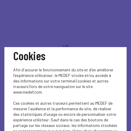
1
/3
Cookies
RETOUR EN IMAGES -
Afin d'assurer le fonctionnement du site et d'en améliorer
Semaine des Métiers du
l'expérience utilisateur, le MEDEF stocke et/ou accède à
des informations sur votre terminal (cookies et autres
traceurs) lors de votre naviguation sur le site
Tourisme : Visite du
www.medef.com.
Chantier Naval IMM
Ces cookies et autres traceurs permettent au MEDEF de
mesurer l'audience et la performance du site, de réaliser
Yachting
des statistiques d'usage ou encore de personnaliser votre
expérience utilisteur. Sauf dans le cas des boutons de
partage sur les réseaux sociaux, les informations stockées
ne sont transmises à aucun tiers. Votre choix d'accepter ou