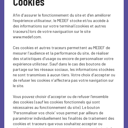
Cookies
Afin d'assurer le fonctionnement du site et d'en améliorer
l'expérience utilisateur, le MEDEF stocke et/ou accède à
des informations sur votre terminal (cookies et autres
traceurs) lors de votre naviguation sur le site
www.medef.com.
Ces cookies et autres traceurs permettent au MEDEF de
RETOUR VIDÉO - Rallye
mesurer l'audience et la performance du site, de réaliser
des statistiques d'usage ou encore de personnaliser votre
de l’Alternance de l’UDE-
expérience utilisteur. Sauf dans le cas des boutons de
partage sur les réseaux sociaux, les informations stockées
ne sont transmises à aucun tiers. Votre choix d'accepter ou
MEDEF 2026
de refuser les cookies n'affectera pas votre navigation sur
le site.
Lors de la
3ᵉ édition du Rallye de l’Alternance
, l’UDE-
Vous pouvez choisir d'accepter ou de refuser l'ensemble
MEDEF Guadeloupe a réuni entreprises, centres de
des cookies (sauf les cookies fonctionnels qui sont
formation, partenaires de l’emploi et jeunes candidats
nécessaires au fonctionnement du site). Le bouton
autour d’un objectif commun : favoriser l’accès à l’emploi
'Personnaliser vos choix' vous permet par ailleurs de
par l’alternance.
paramétrer individuellement les finalités de traitement des
cookies et traceurs que vous souhaitez accepter ou
+ de 40 entreprises mobilisées et + de 170 offres