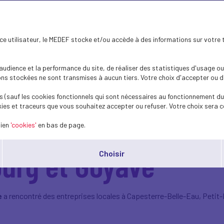
ence utilisateur, le MEDEF stocke et/ou accède à des informations sur votre 
dience et la performance du site, de réaliser des statistiques d'usage ou 
s stockées ne sont transmises à aucun tiers. Votre choix d'accepter ou de 
 (sauf les cookies fonctionnels qui sont nécessaires au fonctionnement du 
ies et traceurs que vous souhaitez accepter ou refuser. Votre choix sera c
5 - Étape 5 : Capes
lien
'cookies'
en bas de page.
ourg et Goyave
Choisir
e
a rencontré des entreprises locales à Capesterre-Belle-Eau, Petit