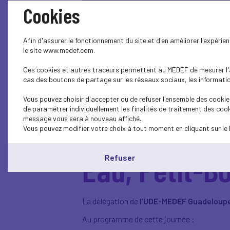
Cookies
Afin d'assurer le fonctionnement du site et d'en améliorer l'expéri
le site www.medef.com.
Ces cookies et autres traceurs permettent au MEDEF de mesurer l'au
cas des boutons de partage sur les réseaux sociaux, les information
Vous pouvez choisir d'accepter ou de refuser l'ensemble des cookies
de paramétrer individuellement les finalités de traitement des cook
message vous sera à nouveau affiché..
TOUR ECO 202
Vous pouvez modifier votre choix à tout moment en cliquant sur le 
Eau, Petit-B
Refuser
La délégation de
l’UDE-MEDEF Guadeloup
Au programme de cette journée :