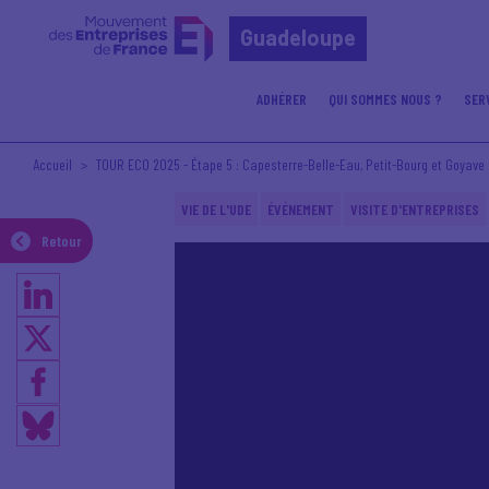
Guadeloupe
ADHÉRER
QUI SOMMES NOUS ?
SER
Accueil
TOUR ECO 2025 - Étape 5 : Capesterre-Belle-Eau, Petit-Bourg et Goyave
VIE DE L'UDE
ÉVÉNEMENT
VISITE D'ENTREPRISES
Retour