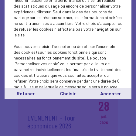
mesurer l'audience et la performance du site, de réaliser
des statistiques d'usage ou encore de personnaliser votre
ÉVÉNEMENT - La
août
expérience utilisteur. Sauf dans le cas des boutons de
2026
Guadeloupe de
partage sur les réseaux sociaux, les informations stockées
ne sont transmises à aucun tiers. Votre choix d'accepter ou
nouveau représentée
de refuser les cookies n'affectera pas votre navigation sur
à la REF 2026 !
le site.
Vous pouvez choisir d'accepter ou de refuser l'ensemble
des cookies (sauf les cookies fonctionnels qui sont
Plus d'informations
nécessaires au fonctionnement du site). Le bouton
'Personnaliser vos choix' vous permet par ailleurs de
paramétrer individuellement les finalités de traitement des
cookies et traceurs que vous souhaitez accepter ou
refuser. Votre choix sera conservé pendant une durée de 6
mois à l'issue de laquelle ce message vous sera à nouveau
affiché..
Refuser
Choisir
Accepter
Vous pouvez modifier votre choix à tout moment en
28
cliquant sur le lien
'cookies'
en bas de page.
EVENEMENT - Tour
juil.
2026
économique 2026