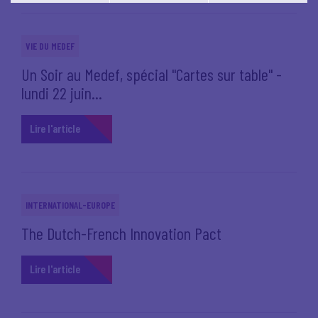
Vous pouvez modifier votre choix à tout moment en
cliquant sur le lien
'cookies'
en bas de page.
VIE DU MEDEF
Un Soir au Medef, spécial "Cartes sur table" -
lundi 22 juin...
Lire l'article
INTERNATIONAL-EUROPE
The Dutch-French Innovation Pact
Lire l'article