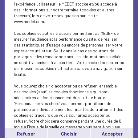
l'expérience utilisateur, le MEDEF stocke et/ou accède à
des informations sur votre terminal (cookies et autres
traceurs) lors de votre naviguation sur le site
ÉCONOMIE
www.medef.com.
Réforme du financement de la sécurité sociale
Ces cookies et autres traceurs permettent au MEDEF de
: les propositions...
mesurer l'audience et la performance du site, de réaliser
des statistiques d'usage ou encore de personnaliser votre
expérience utilisteur. Sauf dans le cas des boutons de
Lire l'article
partage sur les réseaux sociaux, les informations stockées
ne sont transmises à aucun tiers. Votre choix d'accepter ou
de refuser les cookies n'affectera pas votre navigation sur
le site.
Vous pouvez choisir d'accepter ou de refuser l'ensemble
ÉCONOMIE
des cookies (sauf les cookies fonctionnels qui sont
nécessaires au fonctionnement du site). Le bouton
REF Souveraineté - Accélérer ou (encore)
'Personnaliser vos choix' vous permet par ailleurs de
décrocher - lundi 29...
paramétrer individuellement les finalités de traitement des
cookies et traceurs que vous souhaitez accepter ou
refuser. Votre choix sera conservé pendant une durée de 6
Lire l'article
mois à l'issue de laquelle ce message vous sera à nouveau
affiché..
Refuser
Choisir
Accepter