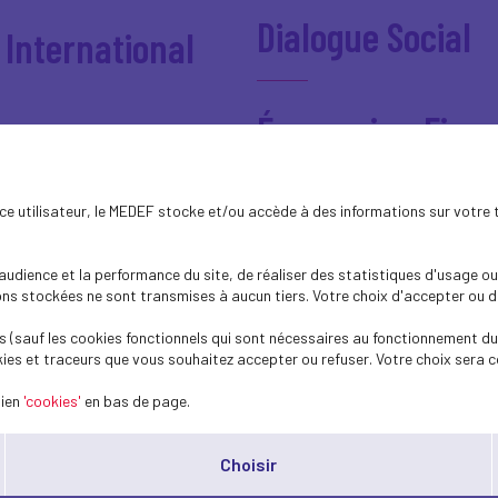
Dialogue Social
 International
Économie - Fisca
ions
ence utilisateur, le MEDEF stocke et/ou accède à des informations sur votre 
Emploi - Compét
dience et la performance du site, de réaliser des statistiques d'usage ou 
s stockées ne sont transmises à aucun tiers. Votre choix d'accepter ou de 
Événement
epreneur
 (sauf les cookies fonctionnels qui sont nécessaires au fonctionnement du 
ies et traceurs que vous souhaitez accepter ou refuser. Votre choix sera c
Gestion de crise
lien
'cookies'
en bas de page.
able
Choisir