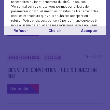
nécessaires au fonctionnement du site). Le bouton
'Personnaliser vos choix' vous permet par ailleurs de
RETOUR EN IMAGES - Rallye de l’Alternance
paramétrer individuellement les finalités de traitement des
cookies et traceurs que vous souhaitez accepter ou
2026 : une mobilisation réussie
refuser. Votre choix sera conservé pendant une durée de 6
mois à l'issue de laquelle ce message vous sera à nouveau
affiché..
Refuser
Choisir
Accepter
Lire l'article
Vous pouvez modifier votre choix à tout moment en
cliquant sur le lien
'cookies'
en bas de page.
21 mai 2026
EMPLOI - COMPÉTENCES
VIE DE L'UDE
SIGNATURE CONVENTION - UDE & FONDATION
SMA
Lire l'article