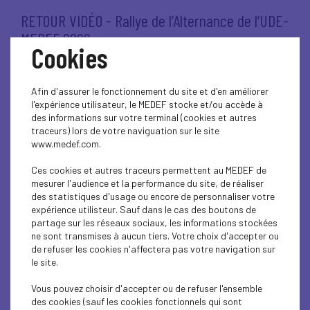
RETOUR VIDÉO - Rallye de l’Alternance de l’UDE-
MEDEF 2026
Cookies
Lire l'article
Afin d'assurer le fonctionnement du site et d'en améliorer
l'expérience utilisateur, le MEDEF stocke et/ou accède à
des informations sur votre terminal (cookies et autres
traceurs) lors de votre naviguation sur le site
www.medef.com.
8 juin 2026
VIE DE L'UDE
Ces cookies et autres traceurs permettent au MEDEF de
RENCONTRE INSTITUTIONNELLE - Échange
mesurer l'audience et la performance du site, de réaliser
des statistiques d'usage ou encore de personnaliser votre
avec le Directeur de l’ARS de Guadeloupe
expérience utilisteur. Sauf dans le cas des boutons de
partage sur les réseaux sociaux, les informations stockées
Lire l'article
ne sont transmises à aucun tiers. Votre choix d'accepter ou
de refuser les cookies n'affectera pas votre navigation sur
le site.
Vous pouvez choisir d'accepter ou de refuser l'ensemble
des cookies (sauf les cookies fonctionnels qui sont
7 juin 2026
VIE DE L'UDE