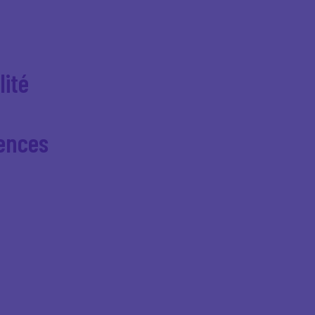
lité
ences