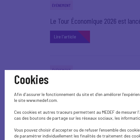
ÉVÉNEMENT
Le Tour Économique 2026 est lancé
Lire l'article
ÉVÉNEMENT
Cookies
Retour en images sur l’Afterwork
Afin d'assurer le fonctionnement du site et d'en améliorer l'expéri
le site www.medef.com.
Lire l'article
Ces cookies et autres traceurs permettent au MEDEF de mesurer l'au
cas des boutons de partage sur les réseaux sociaux, les information
Vous pouvez choisir d'accepter ou de refuser l'ensemble des cookies
SERVICES
de paramétrer individuellement les finalités de traitement des cook